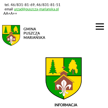
tel. 46/831-81-69, 46/831-81-51
email
urzad@puszcza-marianska.pl
A
A+
A++
Strona główna
Aktualności
Przetargi
Administracja
Kontakt
INFORMACJA