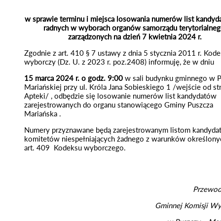
w sprawie terminu i miejsca losowania numerów list kandyd
radnych w wyborach organów samorządu terytorialneg
zarządzonych na dzień 7 kwietnia 2024 r.
Zgodnie z art. 410 § 7 ustawy z dnia 5 stycznia 2011 r. Kod
wyborczy (Dz. U. z 2023 r. poz.2408) informuję, że w dniu
15 marca 2024 r. o godz. 9:00
w sali budynku gminnego w 
Mariańskiej przy ul. Króla Jana Sobieskiego 1 /wejście od st
Apteki/ , odbędzie się losowanie numerów list kandydatów
zarejestrowanych do organu stanowiącego Gminy Puszcza
Mariańska .
Numery przyznawane będą zarejestrowanym listom kandyd
komitetów niespełniających żadnego z warunków określon
art. 409 Kodeksu wyborczego.
Przewod
Gminnej Komisji Wy