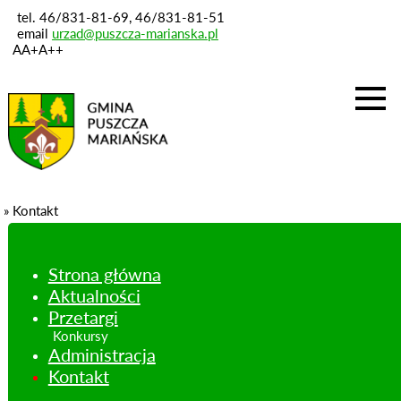
tel. 46/831-81-69, 46/831-81-51
email
urzad@puszcza-marianska.pl
A
A+
A++
Strona główna
»
Kontakt
Aktualności
Przetargi
Strona główna
Aktualności
Administracja
Przetargi
Kontakt
Konkursy
Administracja
Kontakt