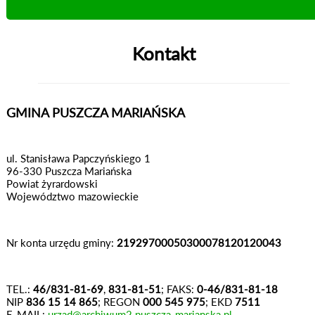
Kontakt
GMINA PUSZCZA MARIAŃSKA
ul. Stanisława Papczyńskiego 1
96-330 Puszcza Mariańska
Powiat żyrardowski
Województwo mazowieckie
Nr konta urzędu gminy:
21929700050300078120120043
TEL.:
46/831-81-69
,
831-81-51
; FAKS:
0-46/831-81-18
NIP
836 15 14 865
; REGON
000 545 975
; EKD
7511
E-MAIL:
urzad@archiwum2.puszcza-marianska.pl